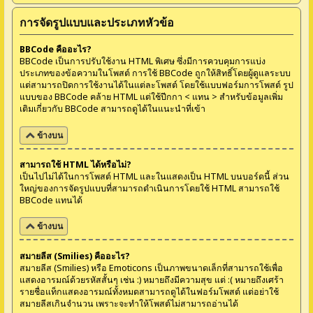
การจัดรูปแบบและประเภทหัวข้อ
BBCode คืออะไร?
BBCode เป็นการปรับใช้งาน HTML พิเศษ ซึ่งมีการควบคุมการแบ่ง
ประเภทของข้อความในโพสต์ การใช้ BBCode ถูกให้สิทธิ์โดยผู้ดูแลระบบ
แต่สามารถปิดการใช้งานได้ในแต่ละโพสต์ โดยใช้แบบฟอร์มการโพสต์ รูป
แบบของ BBCode คล้าย HTML แต่ใช้ปีกกา < แทน > สำหรับข้อมูลเพิ่ม
เติมเกี่ยวกับ BBCode สามารถดูได้ในแนะนำที่เข้า
ข้างบน
สามารถใช้ HTML ได้หรือไม่?
เป็นไปไม่ได้ในการโพสต์ HTML และในแสดงเป็น HTML บนบอร์ดนี้ ส่วน
ใหญ่ของการจัดรูปแบบที่สามารถดำเนินการโดยใช้ HTML สามารถใช้
BBCode แทนได้
ข้างบน
สมายลีส (Smilies) คืออะไร?
สมายลีส (Smilies) หรือ Emoticons เป็นภาพขนาดเล็กที่สามารถใช้เพื่อ
แสดงอารมณ์ด้วยรหัสสั้นๆ เช่น :) หมายถึงมีความสุข แต่ :( หมายถึงเศร้า
รายชื่อแท็กแสดงอารมณ์ทั้งหมดสามารถดูได้ในฟอร์มโพสต์ แต่อย่าใช้
สมายลีสเกินจำนวน เพราะจะทำให้โพสต์ไม่สามารถอ่านได้