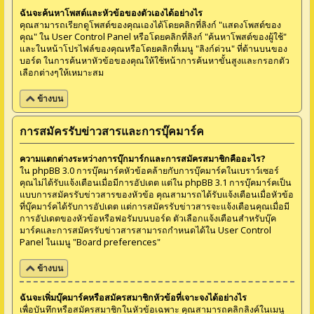
ฉันจะค้นหาโพสต์และหัวข้อของตัวเองได้อย่างไร
คุณสามารถเรียกดูโพสต์ของคุณเองได้โดยคลิกที่ลิงก์ "แสดงโพสต์ของ
คุณ" ใน User Control Panel หรือโดยคลิกที่ลิงก์ "ค้นหาโพสต์ของผู้ใช้"
และในหน้าโปรไฟล์ของคุณหรือโดยคลิกที่เมนู "ลิงก์ด่วน" ที่ด้านบนของ
บอร์ด ในการค้นหาหัวข้อของคุณให้ใช้หน้าการค้นหาขั้นสูงและกรอกตัว
เลือกต่างๆให้เหมาะสม
ข้างบน
การสมัครรับข่าวสารและการบุ๊คมาร์ค
ความแตกต่างระหว่างการบุ๊กมาร์กและการสมัครสมาชิกคืออะไร?
ใน phpBB 3.0 การบุ๊คมาร์คหัวข้อคล้ายกับการบุ๊คมาร์คในเบราว์เซอร์
คุณไม่ได้รับแจ้งเตือนเมื่อมีการอัปเดต แต่ใน phpBB 3.1 การบุ๊คมาร์คเป็น
แบบการสมัครรับข่าวสารของหัวข้อ คุณสามารถได้รับแจ้งเตือนเมื่อหัวข้อ
ที่บุ๊คมาร์คได้รับการอัปเดต แต่การสมัครรับข่าวสารจะแจ้งเตือนคุณเมื่อมี
การอัปเดตของหัวข้อหรือฟอรัมบนบอร์ด ตัวเลือกแจ้งเตือนสำหรับบุ๊ค
มาร์คและการสมัครรับข่าวสารสามารถกำหนดได้ใน User Control
Panel ในเมนู "Board preferences"
ข้างบน
ฉันจะเพิ่มบุ๊คมาร์คหรือสมัครสมาชิกหัวข้อที่เจาะจงได้อย่างไร
เพื่อบันทึกหรือสมัครสมาชิกในหัวข้อเฉพาะ คุณสามารถคลิกลิงค์ในเมนู