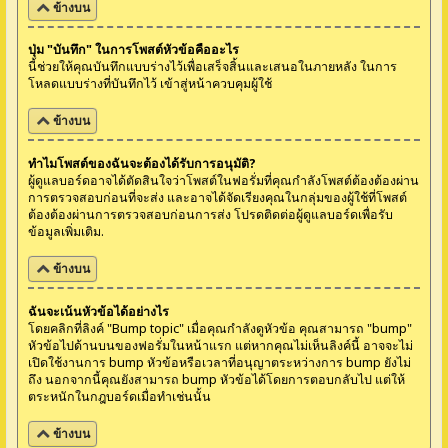
ข้างบน
ปุ่ม "บันทึก" ในการโพสต์หัวข้อคืออะไร
นี้ช่วยให้คุณบันทึกแบบร่างไว้เพื่อเสร็จสิ้นและเสนอในภายหลัง ในการ
โหลดแบบร่างที่บันทึกไว้ เข้าสู่หน้าควบคุมผู้ใช้
ข้างบน
ทำไมโพสต์ของฉันจะต้องได้รับการอนุมัติ?
ผู้ดูแลบอร์ดอาจได้ตัดสินใจว่าโพสต์ในฟอรั่มที่คุณกำลังโพสต์ต้องต้องผ่าน
การตรวจสอบก่อนที่จะส่ง และอาจได้จัดเรียงคุณในกลุ่มของผู้ใช้ที่โพสต์
ต้องต้องผ่านการตรวจสอบก่อนการส่ง โปรดติดต่อผู้ดูแลบอร์ดเพื่อรับ
ข้อมูลเพิ่มเติม.
ข้างบน
ฉันจะเน้นหัวข้อได้อย่างไร
โดยคลิกที่ลิงค์ "Bump topic" เมื่อคุณกำลังดูหัวข้อ คุณสามารถ "bump"
หัวข้อไปด้านบนของฟอรั่มในหน้าแรก แต่หากคุณไม่เห็นลิงค์นี้ อาจจะไม่
เปิดใช้งานการ bump หัวข้อหรือเวลาที่อนุญาตระหว่างการ bump ยังไม่
ถึง นอกจากนี้คุณยังสามารถ bump หัวข้อได้โดยการตอบกลับไป แต่ให้
ตระหนักในกฎบอร์ดเมื่อทำเช่นนั้น
ข้างบน