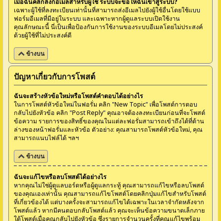
เมื่อฉันคลิกลิงก์อีเมลสำหรับผู้ใช้ ระบบจะขอให้ฉันเข้าสู่ระบบ?
เฉพาะผู้ใช้ที่ลงทะเบียนเท่านั้นที่สามารถส่งอีเมลไปยังผู้ใช้อื่นโดยใช้แบบ
ฟอร์มอีเมลที่มีอยู่ในระบบ และเฉพาะหากผู้ดูแลระบบเปิดใช้งาน
คุณลักษณะนี้ นี่เป็นเพื่อป้องกันการใช้งานของระบบอีเมลโดยไม่ประสงค์
ด้วยผู้ใช้ที่ไม่ประสงค์ดี
ข้างบน
ปัญหาเกี่ยวกับการโพสต์
ฉันจะสร้างหัวข้อใหม่หรือโพสต์คำตอบได้อย่างไร
ในการโพสต์หัวข้อใหม่ในฟอรั่ม คลิก "New Topic" เพื่อโพสต์การตอบ
กลับไปยังหัวข้อ คลิก "Post Reply" คุณอาจต้องลงทะเบียนก่อนที่จะโพสต์
ข้อความ รายการของสิทธิ์ของคุณในแต่ละฟอรั่มสามารถเข้าถึงได้ที่ด้าน
ล่างของหน้าฟอรั่มและหัวข้อ ตัวอย่าง: คุณสามารถโพสต์หัวข้อใหม่, คุณ
สามารถแนบไฟล์ได้ ฯลฯ
ข้างบน
ฉันจะแก้ไขหรือลบโพสต์ได้อย่างไร
หากคุณไม่ใช่ผู้ดูแลบอร์ดหรือผู้ดูแลกระทู้ คุณสามารถแก้ไขหรือลบโพสต์
ของคุณเองเท่านั้น คุณสามารถแก้ไขโพสต์โดยคลิกปุ่มแก้ไขสำหรับโพสต์
ที่เกี่ยวข้องได้ แต่บางครั้งจะสามารถแก้ไขได้เฉพาะในเวลาจำกัดหลังจาก
โพสต์แล้ว หากมีคนตอบกลับโพสต์แล้ว คุณจะเห็นข้อความขนาดเล็กภาย
ใต้โพสต์เมื่อคุณกลับไปยังหัวข้อ ซึ่งรายการจำนวนครั้งที่คุณแก้ไขพร้อม