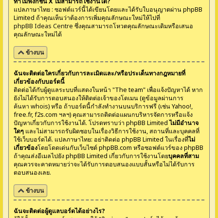
ทำไมฟังก์ชั่น X ไม่สามารถใช้งานได้?
แปลภาษาไทย : ซอฟต์แวร์นี้ได้เขียนโดยและได้รับใบอนุญาตผ่าน phpBB
Limited ถ้าคุณเห็นว่าต้องการเพิ่มคุณลักษณะใหม่ให้ไปที่
phpBB Ideas Centre
ซึ่งคุณสามารถโหวตคุณลักษณะเดิมหรือเสนอ
คุณลักษณะใหม่ได้
ข้างบน
ฉันจะติดต่อใครเกี่ยวกับการละเมิดและ/หรือประเด็นทางกฎหมายที่
เกี่ยวข้องกับบอร์ดนี้
ติดต่อได้กับผู้ดูแลระบบที่แสดงในหน้า "The team" เพื่อแจ้งปัญหาได้ หาก
ยังไม่ได้รับการตอบสนองให้ติดต่อเจ้าของโดเมน (ดูข้อมูลผ่านการ
ค้นหา whois
) หรือ ถ้าบอร์ดนี้กำลังทำงานบนบริการฟรี (เช่น Yahoo!,
free.fr, f2s.com ฯลฯ) คุณสามารถติดต่อแผนกบริหารจัดการหรือแจ้ง
ปัญหาเกี่ยวกับการใช้งานได้. โปรดทราบว่า phpBB Limited
ไม่มีอำนาจ
ใดๆ
และไม่สามารถรับผิดชอบในเรื่องวิธีการใช้งาน, สถานที่และบุคคลที่
ใช้เว็บบอร์ดได้. แปลภาษาไทย: อย่าติดต่อ phpBB Limited ในเรื่องที่
ไม่
เกี่ยวข้อง
โดยโดดเด่นกับเว็บไซต์ phpBB.com หรือซอฟต์แวร์ของ phpBB
ถ้าคุณส่งอีเมลไปยัง phpBB Limited เกี่ยวกับการใช้งานโดย
บุคคลที่สาม
คุณควรจะคาดหมายว่าจะได้รับการตอบสนองแบบสั้นหรือไม่ได้รับการ
ตอบสนองเลย.
ข้างบน
ฉันจะติดต่อผู้ดูแลบอร์ดได้อย่างไร?