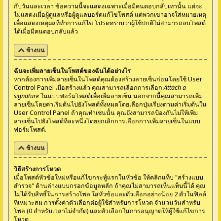
กับวันและเวลา ข้อความนี้จะแสดงเฉพาะเมื่อมีคนตอบกลับเท่านั้น แต่จะ
ไม่แสดงเมื่อผู้ดูแลหรือผู้ดูแลบอร์ดแก้ไขโพสต์ แต่พวกเขาอาจใส่หมายเหตุ
เพื่อแสดงเหตุผลที่ทำการแก้ไข โปรดทราบว่าผู้ใช้ปกติไม่สามารถลบโพสต์
ได้เมื่อมีคนตอบกลับแล้ว
ข้างบน
ฉันจะเพิ่มลายเซ็นในโพสต์ของฉันได้อย่างไร
หากต้องการเพิ่มลายเซ็นในโพสต์คุณต้องสร้างลายเซ็นก่อนโดยใช้ User
Control Panel เมื่อสร้างแล้ว คุณสามารถเลือกการเลือก
Attach a
signature
ในแบบฟอร์มโพสต์เพื่อเพิ่มลายเซ็น นอกจากนี้คุณสามารถเพิ่ม
ลายเซ็นโดยค่าเริ่มต้นไปยังโพสต์ทั้งหมดโดยเลือกปุ่มเรียงตามค่าเริ่มต้นใน
User Control Panel ถ้าคุณทำเช่นนั้น คุณยังสามารถป้องกันไม่ให้เพิ่ม
ลายเซ็นไปยังโพสต์ทีละหนึ่งโดยยกเลิกการเลือกการเพิ่มลายเซ็นในแบบ
ฟอร์มโพสต์.
ข้างบน
วิธีสร้างการโหวต
เมื่อโพสต์หัวข้อใหม่หรือแก้ไขกระทู้แรกในหัวข้อ ให้คลิกแท็บ "สร้างแบบ
สำรวจ" ด้านล่างแบบกรอกข้อมูลหลัก ถ้าคุณไม่สามารถเห็นแท็บนี้ได้ คุณ
ไม่ได้รับสิทธิ์ในการสร้างโพล ใส่หัวข้อและตัวเลือกอย่างน้อย 2 ตัวในฟิลด์
ที่เหมาะสม การตั้งค่าตัวเลือกต่อผู้ใช้สำหรับการโหวต จำนวนวันสำหรับ
โพล (0 สำหรับเวลาไม่จำกัด) และตัวเลือกในการอนุญาตให้ผู้ใช้แก้ไขการ
โหวต