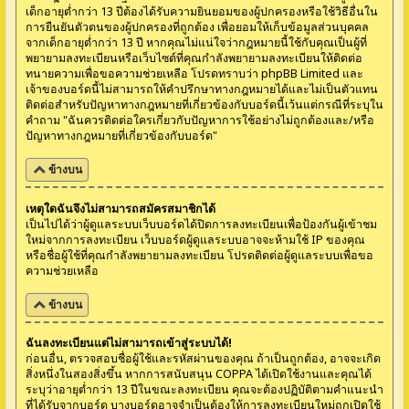
เด็กอายุต่ำกว่า 13 ปีต้องได้รับความยินยอมของผู้ปกครองหรือใช้วิธีอื่นใน
การยืนยันตัวตนของผู้ปกครองที่ถูกต้อง เพื่อยอมให้เก็บข้อมูลส่วนบุคคล
จากเด็กอายุต่ำกว่า 13 ปี หากคุณไม่แน่ใจว่ากฎหมายนี้ใช้กับคุณเป็นผู้ที่
พยายามลงทะเบียนหรือเว็บไซต์ที่คุณกำลังพยายามลงทะเบียนให้ติดต่อ
ทนายความเพื่อขอความช่วยเหลือ โปรดทราบว่า phpBB Limited และ
เจ้าของบอร์ดนี้ไม่สามารถให้คำปรึกษาทางกฎหมายได้และไม่เป็นตัวแทน
ติดต่อสำหรับปัญหาทางกฎหมายที่เกี่ยวข้องกับบอร์ดนี้เว้นแต่กรณีที่ระบุใน
คำถาม "ฉันควรติดต่อใครเกี่ยวกับปัญหาการใช้อย่างไม่ถูกต้องและ/หรือ
ปัญหาทางกฎหมายที่เกี่ยวข้องกับบอร์ด"
ข้างบน
เหตุใดฉันจึงไม่สามารถสมัครสมาชิกได้
เป็นไปได้ว่าผู้ดูแลระบบเว็บบอร์ดได้ปิดการลงทะเบียนเพื่อป้องกันผู้เข้าชม
ใหม่จากการลงทะเบียน เว็บบอร์ดผู้ดูแลระบบอาจจะห้ามใช้ IP ของคุณ
หรือชื่อผู้ใช้ที่คุณกำลังพยายามลงทะเบียน โปรดติดต่อผู้ดูแลระบบเพื่อขอ
ความช่วยเหลือ
ข้างบน
ฉันลงทะเบียนแต่ไม่สามารถเข้าสู่ระบบได้!
ก่อนอื่น, ตรวจสอบชื่อผู้ใช้และรหัสผ่านของคุณ ถ้าเป็นถูกต้อง, อาจจะเกิด
สิ่งหนึ่งในสองสิ่งขึ้น หากการสนับสนุน COPPA ได้เปิดใช้งานและคุณได้
ระบุว่าอายุต่ำกว่า 13 ปีในขณะลงทะเบียน คุณจะต้องปฏิบัติตามคำแนะนำ
ที่ได้รับจากบอร์ด บางบอร์ดอาจจำเป็นต้องให้การลงทะเบียนใหม่ถูกเปิดใช้