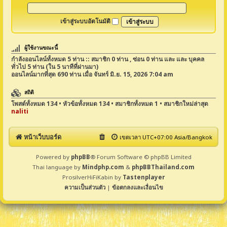
เข้าสู่ระบบอัตโนมัติ
ผู้ใช้งานขณะนี้
กำลังออนไลน์ทั้งหมด
5
ท่าน :: สมาชิก 0 ท่าน , ซ่อน 0 ท่าน และ และ บุคคล
ทั่วไป 5 ท่าน (ใน 5 นาทีที่ผ่านมา)
ออนไลน์มากที่สุด
690
ท่าน เมื่อ จันทร์ มิ.ย. 15, 2026 7:04 am
สถิติ
โพสต์ทั้งหมด
134
• หัวข้อทั้งหมด
134
• สมาชิกทั้งหมด
1
• สมาชิกใหม่ล่าสุด
naliti
หน้าเว็บบอร์ด
เขตเวลา UTC+07:00 Asia/Bangkok
Powered by
phpBB
® Forum Software © phpBB Limited
Thai language by
Mindphp.com
&
phpBBThailand.com
ProsilverHiFiKabin by
Tastenplayer
ความเป็นส่วนตัว
|
ข้อตกลงและเงื่อนไข