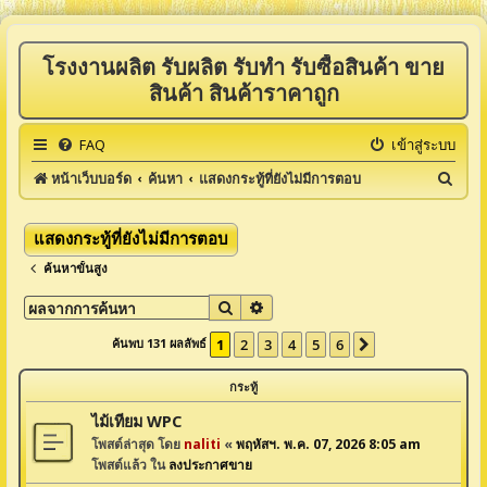
โรงงานผลิต รับผลิต รับทำ รับซื้อสินค้า ขาย
สินค้า สินค้าราคาถูก
FAQ
เข้าสู่ระบบ
ค้
หน้าเว็บบอร์ด
ค้นหา
แสดงกระทู้ที่ยังไม่มีการตอบ
น
ห
แสดงกระทู้ที่ยังไม่มีการตอบ
า
ค้นหาขั้นสูง
ค้นหา
การค้นหาขั้นสูง
ค้นพบ 131 ผลลัพธ์
1
2
3
4
5
6
ต่อไป
กระทู้
ไม้เทียม WPC
โพสต์ล่าสุด โดย
naliti
«
พฤหัสฯ. พ.ค. 07, 2026 8:05 am
โพสต์แล้ว ใน
ลงประกาศขาย