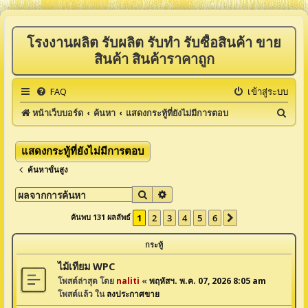
โรงงานผลิต รับผลิต รับทำ รับซื้อสินค้า ขาย
สินค้า สินค้าราคาถูก
FAQ
เข้าสู่ระบบ
ค้
หน้าเว็บบอร์ด
ค้นหา
แสดงกระทู้ที่ยังไม่มีการตอบ
น
ห
แสดงกระทู้ที่ยังไม่มีการตอบ
า
ค้นหาขั้นสูง
ค้นหา
การค้นหาขั้นสูง
ค้นพบ 131 ผลลัพธ์
1
2
3
4
5
6
ต่อไป
กระทู้
ไม้เทียม WPC
โพสต์ล่าสุด โดย
naliti
«
พฤหัสฯ. พ.ค. 07, 2026 8:05 am
โพสต์แล้ว ใน
ลงประกาศขาย