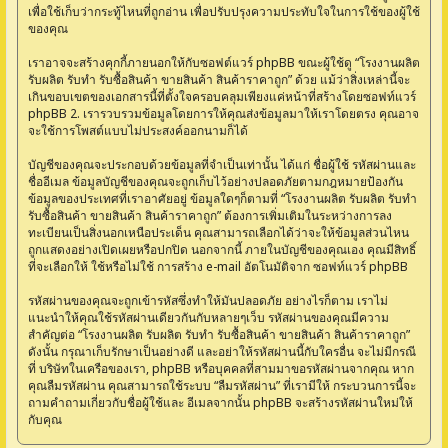
เพื่อใช้เก็บว่ากระทู้ไหนที่ถูกอ่าน เพื่อปรับปรุงความประทับใจในการใช้ของผู้ใช้
ของคุณ
เราอาจจะสร้างคุกกี้ภายนอกให้กับซอฟต์แวร์ phpBB ขณะผู้ใช้ดู “โรงงานผลิต
รับผลิต รับทำ รับซื้อสินค้า ขายสินค้า สินค้าราคาถูก” ด้วย แม้ว่าสิ่งเหล่านี้จะ
เกินขอบเขตของเอกสารนี้ที่ตั้งใจครอบคลุมเพียงแค่หน้าที่สร้างโดยซอฟท์แวร์
phpBB 2. เรารวบรวมข้อมูลโดยการให้คุณส่งข้อมูลมาให้เราโดยตรง คุณอาจ
จะใช้การโพสต์แบบไม่ประสงค์ออกนามก็ได้
บัญชีของคุณจะประกอบด้วยข้อมูลที่จำเป็นเท่านั้น ได้แก่ ชื่อผู้ใช้ รหัสผ่านและ
ชื่ออีเมล ข้อมูลบัญชีของคุณจะถูกเก็บไว้อย่างปลอดภัยตามกฎหมายป้องกัน
ข้อมูลของประเทศที่เราอาศัยอยู่ ข้อมูลใดๆก็ตามที่ “โรงงานผลิต รับผลิต รับทำ
รับซื้อสินค้า ขายสินค้า สินค้าราคาถูก” ต้องการเพิ่มเติมในระหว่างการลง
ทะเบียนเป็นสิ่งนอกเหนือประเด็น คุณสามารถเลือกได้ว่าจะให้ข้อมูลส่วนไหน
ถูกแสดงอย่างเปิดเผยหรือปกปิด นอกจากนี้ ภายในบัญชีของคุณเอง คุณมีสิทธิ์
ที่จะเลือกให้ ใช้หรือไม่ใช้ การสร้าง e-mail อัตโนมัติจาก ซอฟท์แวร์ phpBB
รหัสผ่านของคุณจะถูกเข้ารหัสซึ่งทำให้มันปลอดภัย อย่างไรก็ตาม เราไม่
แนะนำให้คุณใช้รหัสผ่านเดียวกันกับหลายๆเว็บ รหัสผ่านของคุณมีความ
สำคัญต่อ “โรงงานผลิต รับผลิต รับทำ รับซื้อสินค้า ขายสินค้า สินค้าราคาถูก”
ดังนั้น กรุณาเก็บรักษาเป็นอย่างดี และอย่าให้รหัสผ่านนี้กับใครอื่น จะไม่มีกรณี
ที่ บริษัทในเครือของเรา, phpBB หรือบุคคลที่สามมาขอรหัสผ่านจากคุณ หาก
คุณลืมรหัสผ่าน คุณสามารถใช้ระบบ “ลืมรหัสผ่าน” ที่เรามีให้ กระบวนการนี้จะ
ถามคำถามเกี่ยวกับชื่อผู้ใช้และ อีเมลจากนั้น phpBB จะสร้างรหัสผ่านใหม่ให้
กับคุณ