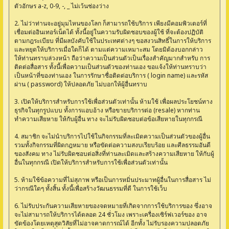
ตัวอักษร a-z, 0-9, -, _ ไม่เว้นช่องว่าง
2. ไม่ว่าท่านจะอยู่มุมไหนของโลก ก็สามารถใช้บริการ เพียงมีคอมพิวเตอร์ที่
เชื่อมต่ออินเทอร์เน็ตได้ ทั้งนี้อยู่ในความรับผิดชอบของผู้ใช้ ที่จะต้องปฏิบัติ
ตามกฎระเบียบ ที่มีผลบังคับใช้ในประเทศต่างๆ ขอสงวนสิทธิ์ในการให้บริการ
และหยุดให้บริการเมื่อใดก็ได้ ตามแต่ความเหมาะสม โดยมิต้องบอกกล่าว
ให้ท่านทราบล่วงหน้า ถือว่าความเป็นส่วนตัวเป็นเรื่องสำคัญมากสำหรับ การ
ติดต่อสื่อสาร ทั้งนี้เพื่อความเป็นส่วนตัวของท่านเอง ขอแจ้งให้ท่านทราบว่า
เป็นหน้าที่ของท่านเอง ในการรักษาชื่อติดต่อบริการ ( login name) และรหัส
ผ่าน ( password) ให้ปลอดภัย ไม่บอกให้ผู้อื่นทราบ
3. เปิดให้บริการสำหรับการใช้เพื่อส่วนตัวเท่านั้น ห้ามใช้ เพื่อผลประโยชน์ทาง
ธุรกิจในทุกรูปแบบ ทั้งการแอบอ้าง หรือขายบริการต่อ (resale) หากท่าน
ทำความเสียหาย ให้กับผู้อื่น ทาง จะไม่รับผิดชอบต่อข้อเสียหายในทุกกรณี
4. สมาชิก จะไม่นำบริการไปใช้ในกิจกรรมที่ละเมิดความเป็นส่วนตัวของผู้อื่น
รวมทั้งกิจกรรมที่ผิดกฎหมาย หรือขัดต่อความสงบเรียบร้อย และศีลธรรมอันดี
ของสังคม ทาง ไม่รับผิดชอบต่อสิ่งที่ท่านละเมิดและสร้างความเสียหาย ให้กับผู้
อื่นในทุกกรณี เปิดให้บริการสำหรับการใช้เพื่อส่วนตัวเท่านั้น
5. ห้ามใช้ข้อความที่ไม่สุภาพ หรือเป็นการหมิ่นประมาทผู้อื่นในการสื่อสาร ไม่
ว่ากรณีใดๆ ทั้งสิ้น ทั้งนี้เพื่อสร้างวัฒนธรรมที่ดี ในการใช้เว็บ
6. ไม่รับประกันความเสียหายของจดหมายที่เกิดจากการใช้บริการของ ซึ่งอาจ
จะไม่สามารถให้บริการได้ตลอด 24 ชั่วโมง เพราะเครื่องเซิร์ฟเวอร์ของ อาจ
ขัดข้องโดยเหตุสุดวิสัยที่ไม่อาจคาดการณ์ได้ อีกทั้ง ไม่รับรองความปลอดภัย