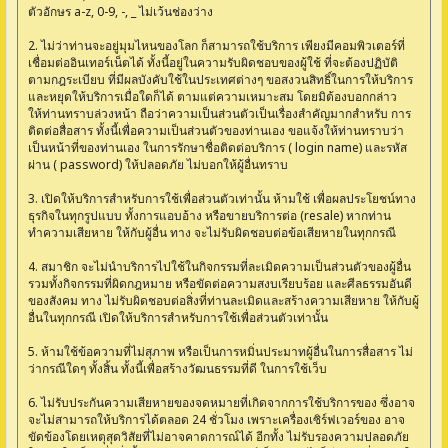
ตัวอักษร a-z, 0-9, -, _ ไม่เว้นช่องว่าง
2. ไม่ว่าท่านจะอยู่มุมไหนของโลก ก็สามารถใช้บริการ เพียงมีคอมพิวเตอร์ที่
เชื่อมต่ออินเทอร์เน็ตได้ ทั้งนี้อยู่ในความรับผิดชอบของผู้ใช้ ที่จะต้องปฏิบัติ
ตามกฎระเบียบ ที่มีผลบังคับใช้ในประเทศต่างๆ ขอสงวนสิทธิ์ในการให้บริการ
และหยุดให้บริการเมื่อใดก็ได้ ตามแต่ความเหมาะสม โดยมิต้องบอกกล่าว
ให้ท่านทราบล่วงหน้า ถือว่าความเป็นส่วนตัวเป็นเรื่องสำคัญมากสำหรับ การ
ติดต่อสื่อสาร ทั้งนี้เพื่อความเป็นส่วนตัวของท่านเอง ขอแจ้งให้ท่านทราบว่า
เป็นหน้าที่ของท่านเอง ในการรักษาชื่อติดต่อบริการ ( login name) และรหัส
ผ่าน ( password) ให้ปลอดภัย ไม่บอกให้ผู้อื่นทราบ
3. เปิดให้บริการสำหรับการใช้เพื่อส่วนตัวเท่านั้น ห้ามใช้ เพื่อผลประโยชน์ทาง
ธุรกิจในทุกรูปแบบ ทั้งการแอบอ้าง หรือขายบริการต่อ (resale) หากท่าน
ทำความเสียหาย ให้กับผู้อื่น ทาง จะไม่รับผิดชอบต่อข้อเสียหายในทุกกรณี
4. สมาชิก จะไม่นำบริการไปใช้ในกิจกรรมที่ละเมิดความเป็นส่วนตัวของผู้อื่น
รวมทั้งกิจกรรมที่ผิดกฎหมาย หรือขัดต่อความสงบเรียบร้อย และศีลธรรมอันดี
ของสังคม ทาง ไม่รับผิดชอบต่อสิ่งที่ท่านละเมิดและสร้างความเสียหาย ให้กับผู้
อื่นในทุกกรณี เปิดให้บริการสำหรับการใช้เพื่อส่วนตัวเท่านั้น
5. ห้ามใช้ข้อความที่ไม่สุภาพ หรือเป็นการหมิ่นประมาทผู้อื่นในการสื่อสาร ไม่
ว่ากรณีใดๆ ทั้งสิ้น ทั้งนี้เพื่อสร้างวัฒนธรรมที่ดี ในการใช้เว็บ
6. ไม่รับประกันความเสียหายของจดหมายที่เกิดจากการใช้บริการของ ซึ่งอาจ
จะไม่สามารถให้บริการได้ตลอด 24 ชั่วโมง เพราะเครื่องเซิร์ฟเวอร์ของ อาจ
ขัดข้องโดยเหตุสุดวิสัยที่ไม่อาจคาดการณ์ได้ อีกทั้ง ไม่รับรองความปลอดภัย