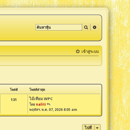
ค้นหา
การค้นหาขั้นสูง
เข้าสู่ระบบ
โพสต์
โพสต์ล่าสุด
ไม้เทียม WPC
131
โดย
naliti
ดู
พฤหัสฯ. พ.ค. 07, 2026 8:05 am
ข้
อ
ค
ว
ไปที่