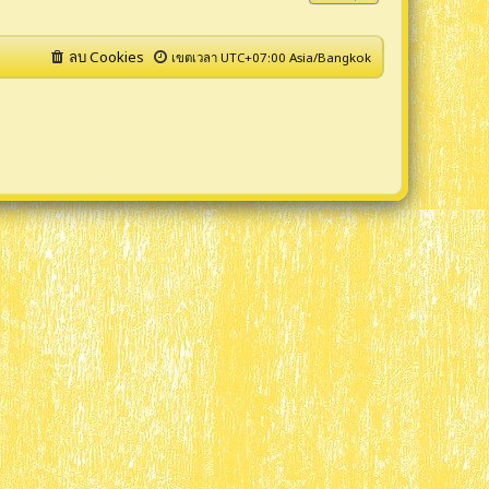
า
ม
ล่
ลบ Cookies
เขตเวลา UTC+07:00 Asia/Bangkok
า
สุ
ด