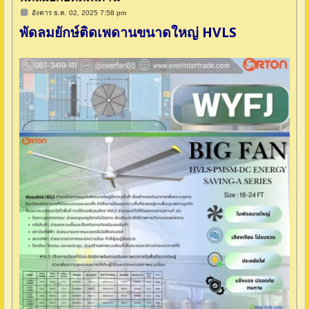
โ
อังคาร ธ.ค. 02, 2025 7:58 pm
พ
พัดลมยักษ์ติดเพดานขนาดใหญ่ HVLS
ส
ต์