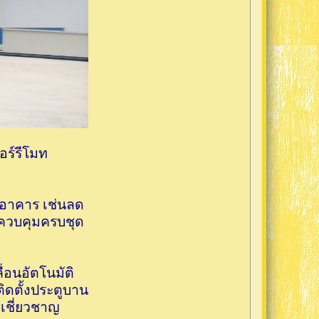
อร์รีโมท
บอาคาร เช่นลด
์ควบคุมครบชุด
่อนอัตโนมัติ
ดตั้งประตูบาน
้เชี่ยวชาญ