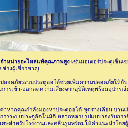
ราจำหน่ายอะไหล่แท้คุณภาพสูง
เช่นมอเตอร์ประตูเซ็นเซ
ช่างผู้เชี่ยวชาญ
ะปลอดภัยระบบประตูออโต้ช่วยเพิ่มความปลอดภัยให้กั
ุมการเข้า-ออกลดความเสี่ยงจากอุบัติเหตุพร้อมอุปกรณ
้มค่าหากคุณกำลังมองหาประตูออโต้ ชุดรางเลื่อน บานเลื
การระบบประตูอัตโนมัติ หลากหลายรูปแบบรองรับการติ
ูพิเศษสำหรับโรงงานและคลีนรูมพร้อมให้คำแนะนำโดยผู